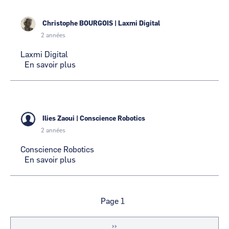
SERVICES
Christophe BOURGOIS
|
Laxmi Digital
2 années
Laxmi Digital
En savoir plus
sur
Laxmi
Digital
Ilies Zaoui
|
Conscience Robotics
2 années
Conscience Robotics
En savoir plus
sur
Conscience
Robotics
Pagination
Page 1
Page
››