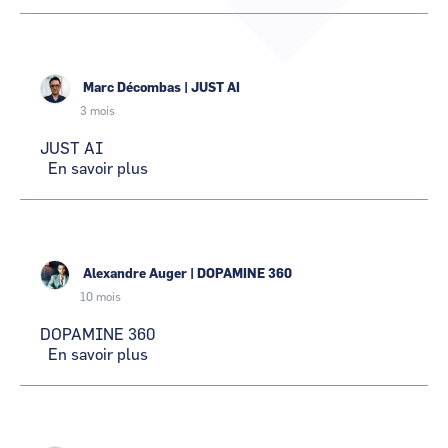
Turbine
CCI Business
CCI Business
Occitanie
Occitanie
CCI Business
CCI Business
Pays de la Loire
Pays de la Loire
Marc Décombas
|
JUST AI
3 mois
JUST AI
En savoir plus
sur
JUST
AI
Alexandre Auger
|
DOPAMINE 360
10 mois
DOPAMINE 360
En savoir plus
sur
DOPAMINE
360