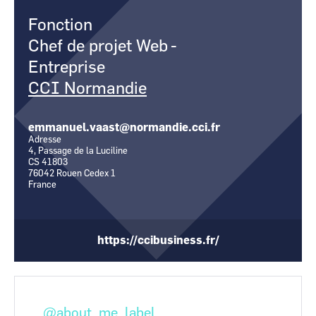
CCI Business
CCI Business
Fonction
Occitanie
Occitanie
Chef de projet Web
-
CCI Business
CCI Business
Pays de la Loire
Pays de la Loire
Entreprise
CCI Normandie
emmanuel.vaast@normandie.cci.fr
Adresse
4, Passage de la Luciline
CS 41803
76042
Rouen Cedex 1
France
https://ccibusiness.fr/
@about_me_label