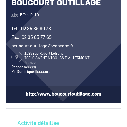
BOUCOURT OUTILLAGE
CCI Business
CCI Business
Occitanie
Occitanie
Effectif
10
CCI Business
CCI Business
Pays de la Loire
Pays de la Loire
Tel
02 35 85 80 78
Fax
02 35 85 77 65
boucourt.outillage@wanadoo.fr
1128 rue Robert Lefranc
76510
SAINT NICOLAS D'ALIERMONT
France
Responsable(s)
Mr Dominique Boucourt
http://www.boucourtoutillage.com
Activité détaillée